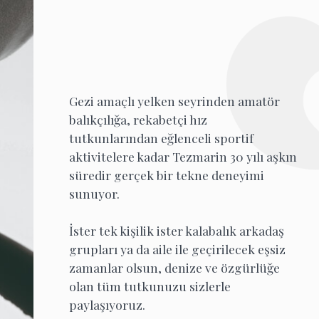
Pardo 43 - Full
Walkthrough
Gezi amaçlı yelken seyrinden amatör
Oceanis 52
balıkçılığa, rekabetçi hız
tutkunlarından eğlenceli sportif
aktivitelere kadar Tezmarin 30 yılı aşkın
süredir gerçek bir tekne deneyimi
Swift Trawler 54 -
sunuyor.
Walkthrough
İster tek kişilik ister kalabalık arkadaş
grupları ya da aile ile geçirilecek eşsiz
BWA Boats - Salone
zamanlar olsun, denize ve özgürlüğe
Nautico di Genova
2025
olan tüm tutkunuzu sizlerle
paylaşıyoruz.