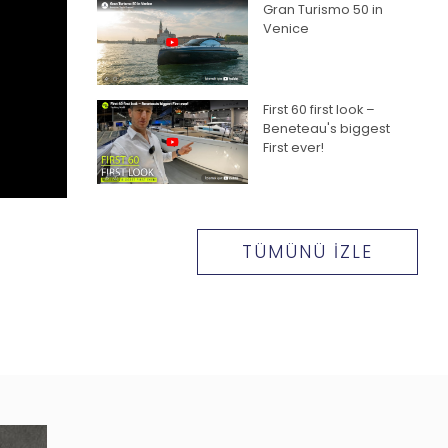
Gran Turismo 50 in
Venice
First 60 first look –
Beneteau's biggest
First ever!
Gran Turismo 40 -
Walkthrough
TÜMÜNÜ İZLE
Swift Trawler 37 -
Walkthrough
Antares 12 Coupe -
Walkthrough