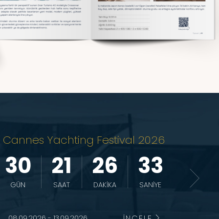
Cannes Yachting Festival 2026
30
21
26
32
GÜN
SAAT
DAKİKA
SANİYE
İNCELE
08.09.2026 - 13.09.2026