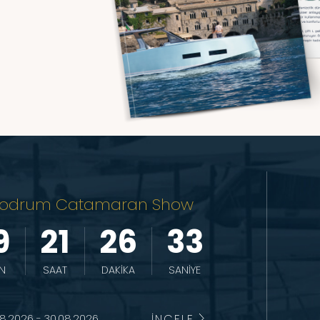
odrum Catamaran Show
9
21
26
32
N
SAAT
DAKİKA
SANİYE
İNCELE
8.2026 - 30.08.2026