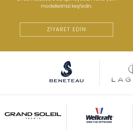
modellerimizi keşfedin.
ZİYARET EDİN