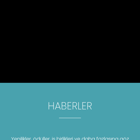
HABERLER
Yenilikler, ödüller, iş birlikleri ve daha fazlasına göz