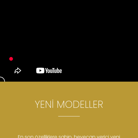
YENİ MODELLER
En son özelliklere sahip, heyecan verici yeni