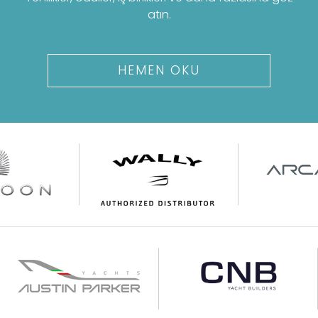
atın.
HEMEN OKU