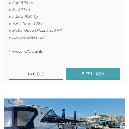
Boy: 8,90 m
En: 3,30 m
Ağırlık: 1530 kg
Yakıt Tankı: 365 l
Motor Gücü (Maks): 350 HP
Kişi Kapasitesi: 20
* Fiyata KDV dahildir.
BİZE ULAŞIN
İNCELE