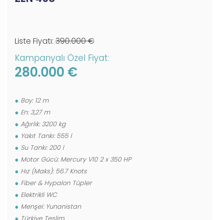
Liste Fiyatı:
390.000 €
Kampanyalı Özel Fiyat:
280.000 €
Boy: 12 m
En: 3,27 m
Ağırlık: 3200 kg
Yakıt Tankı: 555 l
Su Tankı: 200 l
Motor Gücü: Mercury V10 2 x 350 HP
Hız (Maks): 56.7 Knots
Fiber & Hypalon Tüpler
Elektrikli WC
Menşei: Yunanistan
Türkiye Teslim