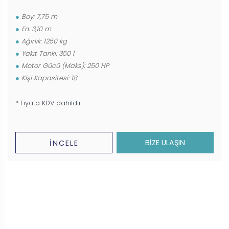
Boy: 7,75 m
En: 3,10 m
Ağırlık: 1250 kg
Yakıt Tankı: 350 l
Motor Gücü (Maks): 250 HP
Kişi Kapasitesi: 18
* Fiyata KDV dahildir.
BİZE ULAŞIN
İNCELE