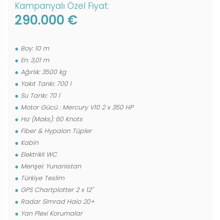
Kampanyalı Özel Fiyat:
290.000 €
Boy: 10 m
En: 3,01 m
Ağırlık: 3500 kg
Yakıt Tankı: 700 l
Su Tankı: 70 l
Motor Gücü : Mercury V10 2 x 350 HP
Hız (Maks): 60 Knots
Fiber & Hypalon Tüpler
Kabin
Elektrikli WC
Menşei: Yunanistan
Türkiye Teslim
GPS Chartplotter 2 x 12''
Radar Simrad Halo 20+
Yan Plexi Korumalar