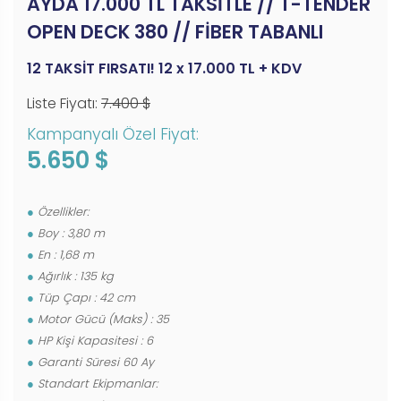
AYDA 17.000 TL TAKSİTLE // T-TENDER
OPEN DECK 380 // FİBER TABANLI
12 TAKSİT FIRSATI! 12 x 17.000 TL + KDV
Liste Fiyatı:
7.400 $
Kampanyalı Özel Fiyat:
5.650 $
Özellikler:
Boy : 3,80 m
En : 1,68 m
Ağırlık : 135 kg
Tüp Çapı : 42 cm
Motor Gücü (Maks) : 35
HP Kişi Kapasitesi : 6
Garanti Süresi 60 Ay
Standart Ekipmanlar: