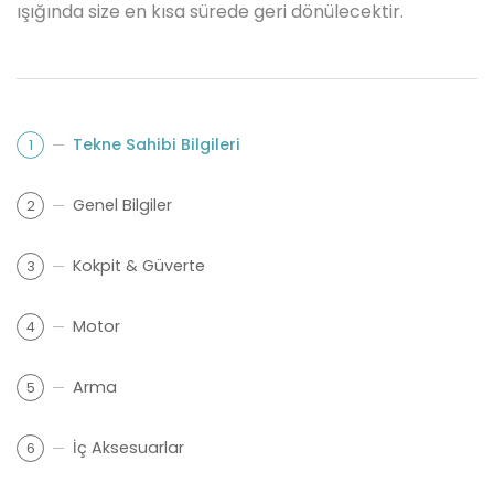
ışığında size en kısa sürede geri dönülecektir.
Tekne Sahibi Bilgileri
1
Genel Bilgiler
2
Kokpit & Güverte
3
Motor
4
Arma
5
İç Aksesuarlar
6