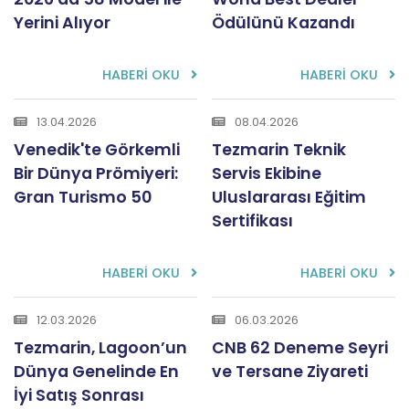
Yerini Alıyor
Ödülünü Kazandı
HABERİ OKU
HABERİ OKU
13.04.2026
08.04.2026
Venedik'te Görkemli
Tezmarin Teknik
Bir Dünya Prömiyeri:
Servis Ekibine
Gran Turismo 50
Uluslararası Eğitim
Sertifikası
HABERİ OKU
HABERİ OKU
12.03.2026
06.03.2026
Tezmarin, Lagoon’un
CNB 62 Deneme Seyri
Dünya Genelinde En
ve Tersane Ziyareti
İyi Satış Sonrası