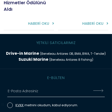
Hizmetler Ödülünü
Aldı
HABERİ OKU
HABERİ OKU
YETKİLİ SATICILARIMIZ
Drive-in Marine
(Beneteau Antares OB, BMA, BWA, T-Tender)
Suzuki Marine
(Beneteau Antares 8 Fishing)
E-BÜLTEN
KVKK
metnini okudum, kabul ediyorum.