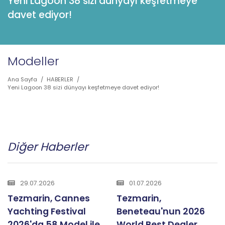
Yeni Lagoon 38 sizi dünyayı keşfetmeye
davet ediyor!
Modeller
Ana Sayfa
/
HABERLER
/
Yeni Lagoon 38 sizi dünyayı keşfetmeye davet ediyor!
Diğer Haberler
29.07.2026
01.07.2026
Tezmarin, Cannes
Tezmarin,
Yachting Festival
Beneteau'nun 2026
2026'da 58 Model ile
World Best Dealer