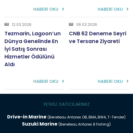
HABERİ OKU
HABERİ OKU
12.03.2026
06.03.2026
Tezmarin, Lagoon’un
CNB 62 Deneme Seyri
Dünya Genelinde En
ve Tersane Ziyareti
İyi Satış Sonrası
Hizmetler Ödülünü
Aldı
HABERİ OKU
HABERİ OKU
YETKİLİ SATICILARIMIZ
Drive-in Marine
(Beneteau Antares OB, BMA, BWA, T-Tender)
Suzuki Marine
(Beneteau Antares 8 Fishing)