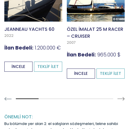
JEANNEAU YACHTS 60
ÖZEL İMALAT 25 M RACER
– CRUISER
2022
2007
İlan Bedeli:
1.200.000 €
İlan Bedeli:
965.000 $
İNCELE
TEKLİF İLET
İNCELE
TEKLİF İLET
28.57142857142857% completed
ÖNEMLİ NOT:
Bu bölümde yer alan 2. el satışların sözleşmeleri, tekne sahibi