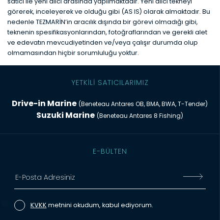
satıcı ile yeni alıcı arasında yapılmaktadır. Yeni alıcı tekneyi
görerek, inceleyerek ve olduğu gibi (AS IS) olarak almaktadır. Bu
nedenle TEZMARİN’in aracılık dışında bir görevi olmadığı gibi,
teknenin spesifikasyonlarından, fotoğraflarından ve gerekli alet
ve edevatın mevcudiyetinden ve/veya çalışır durumda olup
olmamasından hiçbir sorumluluğu yoktur.
YETKİLİ SATICILARIMIZ
Drive-in Marine
(Beneteau Antares OB, BMA, BWA, T-Tender)
Suzuki Marine
(Beneteau Antares 8 Fishing)
E-BÜLTEN
KVKK
metnini okudum, kabul ediyorum.