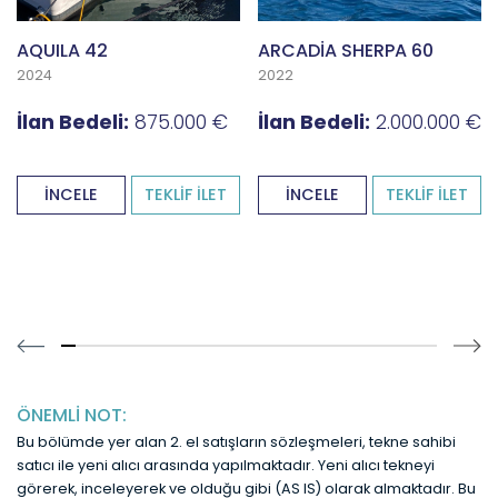
AQUILA 42
ARCADİA SHERPA 60
2024
2022
İlan Bedeli:
875.000 €
İlan Bedeli:
2.000.000 €
İNCELE
TEKLİF İLET
İNCELE
TEKLİF İLET
12.76595744680851% completed
ÖNEMLİ NOT:
Bu bölümde yer alan 2. el satışların sözleşmeleri, tekne sahibi
satıcı ile yeni alıcı arasında yapılmaktadır. Yeni alıcı tekneyi
görerek, inceleyerek ve olduğu gibi (AS IS) olarak almaktadır. Bu