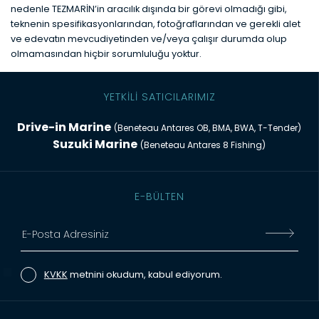
nedenle TEZMARİN’in aracılık dışında bir görevi olmadığı gibi,
teknenin spesifikasyonlarından, fotoğraflarından ve gerekli alet
ve edevatın mevcudiyetinden ve/veya çalışır durumda olup
olmamasından hiçbir sorumluluğu yoktur.
YETKİLİ SATICILARIMIZ
Drive-in Marine
(Beneteau Antares OB, BMA, BWA, T-Tender)
Suzuki Marine
(Beneteau Antares 8 Fishing)
E-BÜLTEN
KVKK
metnini okudum, kabul ediyorum.