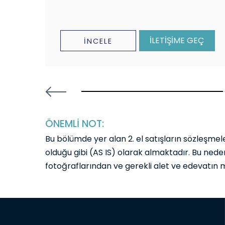
EÇ
İLETİŞİME GEÇ
İNCELE
30.434782608695656% completed
ÖNEMLİ NOT:
Bu bölümde yer alan 2. el satışların sözleşmeler
olduğu gibi (AS IS) olarak almaktadır. Bu neden
fotoğraflarından ve gerekli alet ve edevatın