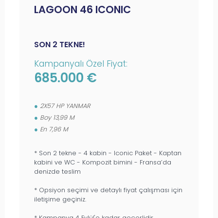
LAGOON 46 ICONIC
SON 2 TEKNE!
Kampanyalı Özel Fiyat:
685.000 €
2X57 HP YANMAR
Boy 13,99 M
En 7,96 M
* Son 2 tekne - 4 kabin - Iconic Paket - Kaptan
kabini ve WC - Kompozit bimini - Fransa’da
denizde teslim
* Opsiyon seçimi ve detaylı fiyat çalışması için
iletişime geçiniz.
* Kampanya 4 Eylül'e kadar geçerlidir.