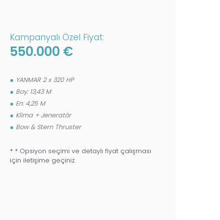
ELE
Kampanyalı Özel Fiyat:
550.000 €
Kam
2.
YANMAR 2 x 320 HP
Boy: 13,43 M
Öze
En: 4,25 M
Mo
Klima + Jeneratör
Ağı
Bow & Stern Thruster
Bat
Şa
* * Opsiyon seçimi ve detaylı fiyat çalışması
22
için iletişime geçiniz.
12 
St
11
Ba
22