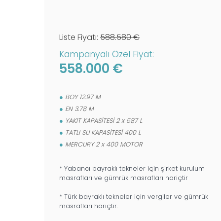
op
hil
Liste Fiyatı:
588.580 €
KDV
Kampanyalı Özel Fiyat:
558.000 €
BOY 12.97 M
EN 3.78 M
YAKIT KAPASİTESİ 2 x 587 L
TATLI SU KAPASİTESİ 400 L
MERCURY 2 x 400 MOTOR
* Yabancı bayraklı tekneler için şirket kurulum
masrafları ve gümrük masrafları hariçtir
* Türk bayraklı tekneler için vergiler ve gümrük
masrafları hariçtir.