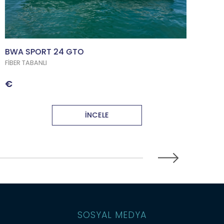
BWA SP
FİBER TAB
90000
WA SPORT 24 GTO
İBER TABANLI
€
İNCELE
SOSYAL MEDYA