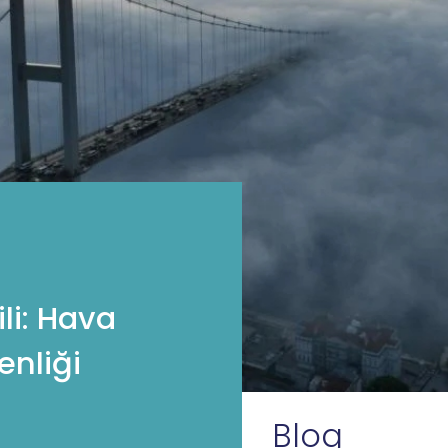
li: Hava
enliği
Blog