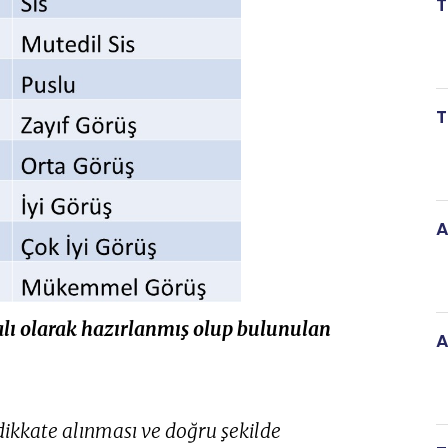
T
T
A
alı olarak hazırlanmış olup bulunulan
A
dikkate alınması ve doğru şekilde