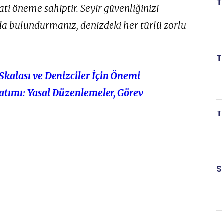
T
ti öneme sahiptir. Seyir güvenliğinizi
zda bulundurmanız, denizdeki her türlü zorlu
T
Skalası ve Denizciler İçin Önemi
atımı: Yasal Düzenlemeler, Görev
T
S