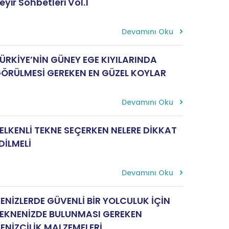
eyir Sohbetleri Vol.1
Devamını Oku
ÜRKİYE’NİN GÜNEY EGE KIYILARINDA
ÖRÜLMESİ GEREKEN EN GÜZEL KOYLAR
Devamını Oku
ELKENLİ TEKNE SEÇERKEN NELERE DİKKAT
DİLMELİ
Devamını Oku
ENİZLERDE GÜVENLİ BİR YOLCULUK İÇİN
EKNENİZDE BULUNMASI GEREKEN
ENİZCİLİK MALZEMELERİ