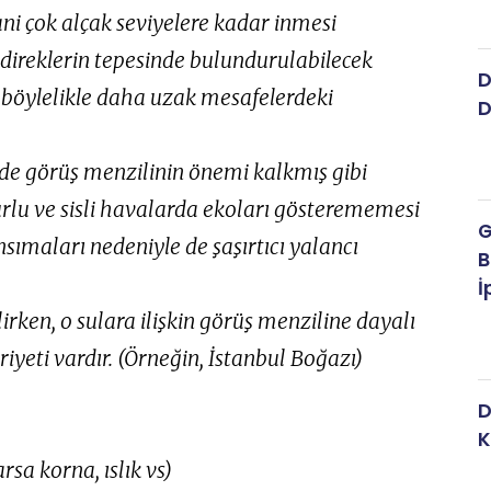
ani çok alçak seviyelere kadar inmesi
direklerin tepesinde bulundurulabilecek
D
e böylelikle daha uzak mesafelerdeki
D
nde görüş menzilinin önemi kalkmış gibi
urlu ve sisli havalarda ekoları gösterememesi
G
ımaları nedeniyle de şaşırtıcı yalancı
B
İ
lirken, o sulara ilişkin görüş menziline dayalı
yeti vardır. (Örneğin, İstanbul Boğazı)
D
K
arsa korna, ıslık vs)